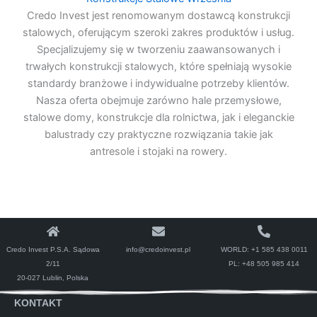
Credo Invest jest renomowanym dostawcą konstrukcji
stalowych, oferującym szeroki zakres produktów i usług.
Specjalizujemy się w tworzeniu zaawansowanych i
trwałych konstrukcji stalowych, które spełniają wysokie
standardy branżowe i indywidualne potrzeby klientów.
Nasza oferta obejmuje zarówno hale przemysłowe,
stalowe domy, konstrukcje dla rolnictwa, jak i eleganckie
balustrady czy praktyczne rozwiązania takie jak
antresole i stojaki na rowery.
Credo Invest P.S.A. Sądowa
info@credoinvest.pl
WORLD:
+1 585 438 0011
2/11
PL:
+48 505 985 414
20-027 Lublin, Polska
KONTAKT