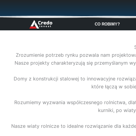
Przejdź
do
treści
CO ROBIMY?
Zrozumienie potrzeb rynku pozwala nam projektować
Nasze projekty charakteryzują się przemyślanym wyk
Domy z konstrukcji stalowej to innowacyjne rozwią
które łączą w sobie
Rozumiemy wyzwania współczesnego rolnictwa, dlate
kurniki, po wia
Nasze wiaty rolnicze to idealne rozwiązanie dla każ