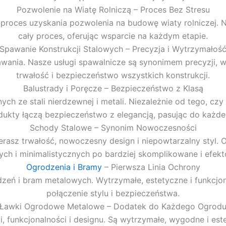
Pozwolenie na Wiatę Rolniczą – Proces Bez Stresu
roces uzyskania pozwolenia na budowę wiaty rolniczej. N
cały proces, oferując wsparcie na każdym etapie.
Spawanie Konstrukcji Stalowych – Precyzja i Wytrzymałoś
wania. Nasze usługi spawalnicze są synonimem precyzji, w
trwałość i bezpieczeństwo wszystkich konstrukcji.
Balustrady i Poręcze – Bezpieczeństwo z Klasą
ch ze stali nierdzewnej i metali. Niezależnie od tego, cz
ukty łączą bezpieczeństwo z elegancją, pasując do każdeg
Schody Stalowe – Synonim Nowoczesności
erasz trwałość, nowoczesny design i niepowtarzalny styl.
ych i minimalistycznych po bardziej skomplikowane i efek
Ogrodzenia i Bramy
– Pierwsza Linia Ochrony
eń i bram metalowych. Wytrzymałe, estetyczne i funkcjon
połączenie stylu i bezpieczeństwa.
Ławki Ogrodowe Metalowe – Dodatek do Każdego Ogrod
, funkcjonalności i designu. Są wytrzymałe, wygodne i es