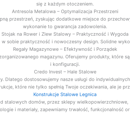
się z każdym otoczeniem.
Antresola Metalowa – Optymalizacja Przestrzeni
ną przestrzeń, zyskując dodatkowe miejsce do przechowywa
wykonanie to gwarancja zadowolenia.
Stojak na Rower i Zlew Stalowy – Praktyczność i Wygoda
ą w sobie praktyczność i nowoczesny design. Solidne wyko
Regały Magazynowe – Efektywność i Porządek
organizowanego magazynu. Oferujemy produkty, które są ni
i konfiguracji.
Credo Invest – Hale Stalowe
wy. Dlatego dostosowujemy nasze usługi do indywidualnyc
kcje, które nie tylko spełnią Twoje oczekiwania, ale je 
Konstrukcje Stalowe Legnica
 od stalowych domów, przez sklepy wielkopowierzchniowe, 
ogie i materiały, zapewniamy trwałość, funkcjonalność or