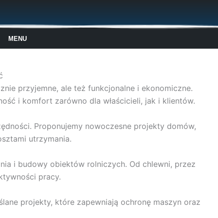
MENU
ć
nie przyjemne, ale też funkcjonalne i ekonomiczne.
 i komfort zarówno dla właścicieli, jak i klientów.
zczędności. Proponujemy nowoczesne projekty domów,
kosztami utrzymania.
ia i budowy obiektów rolniczych. Od chlewni, przez
ktywności pracy.
ślane projekty, które zapewniają ochronę maszyn oraz