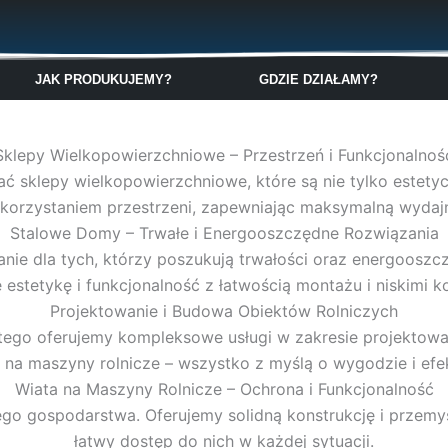
🇬🇧
🇵🇱
🇩🇪
🇩🇰
🇳🇴
JAK PRODUKUJEMY?
GDZIE DZIAŁAMY?
Sklepy Wielkopowierzchniowe – Przestrzeń i Funkcjonalnoś
 sklepy wielkopowierzchniowe, które są nie tylko estetycz
orzystaniem przestrzeni, zapewniając maksymalną wydajność
Stalowe Domy – Trwałe i Energooszczędne Rozwiązania
zanie dla tych, którzy poszukują trwałości oraz energoos
 estetykę i funkcjonalność z łatwością montażu i niskimi 
Projektowanie i Budowa Obiektów Rolniczych
go oferujemy kompleksowe usługi w zakresie projektowan
ty na maszyny rolnicze – wszystko z myślą o wygodzie i efe
Wiata na Maszyny Rolnicze – Ochrona i Funkcjonalność
dego gospodarstwa. Oferujemy solidną konstrukcję i przemy
łatwy dostęp do nich w każdej sytuacji.