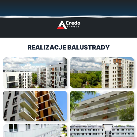
Przejdź
🇬🇧
🇵🇱
🇩🇪
🇩🇰
🇳🇴
do
treści
REALIZACJE BALUSTRADY