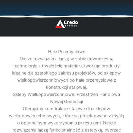
Przejdź
🇬🇧
🇵🇱
🇩🇪
🇩🇰
🇳🇴
do
treści
Hale Przemysłowe
Nasze rozwiązania łączą w sobie nowoczesną
technologię z trwałością materiału, tworząc produkty
idealne dla szerokiego zakresu projektów, od sklepów
wielkopowierzchniowych po hale przemysłowe z
konstrukcji stalowej.
Sklepy Wielkopowierzchniowe: Przestrzeń Handlowa
Nowej Generacji
Oferujemy konstrukcje stalowe dla sklepów
wielkopowierzchniowych, które są projektowane z myślą
o optymalnym wykorzystaniu przestrzeni. Nasze
rozwiązania łączą funkcjonalność z estetyką, tworząc