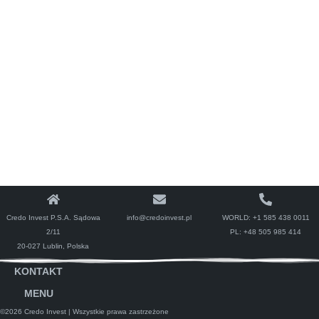
Credo Invest P.S.A. Sądowa
info@credoinvest.pl
WORLD:
+1 585 438 0011
2/11
PL:
+48 505 985 414
20-027 Lublin, Polska
KONTAKT
MENU
©2026 Credo Invest
| Wszystkie prawa zastrzeżone