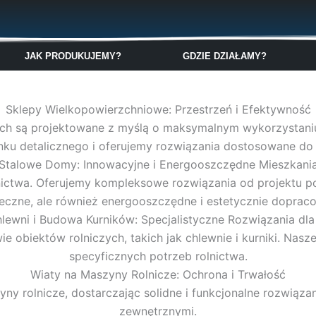
🇬🇧
🇵🇱
🇩🇪
🇩🇰
🇳🇴
JAK PRODUKUJEMY?
GDZIE DZIAŁAMY?
Sklepy Wielkopowierzchniowe: Przestrzeń i Efektywność
ch są projektowane z myślą o maksymalnym wykorzystaniu p
nku detalicznego i oferujemy rozwiązania dostosowane do
Stalowe Domy: Innowacyjne i Energooszczędne Mieszkani
wa. Oferujemy kompleksowe rozwiązania od projektu po rea
eczne, ale również energooszczędne i estetycznie doprac
hlewni i Budowa Kurników: Specjalistyczne Rozwiązania dla
e obiektów rolniczych, takich jak chlewnie i kurniki. Nas
specyficznych potrzeb rolnictwa.
Wiaty na Maszyny Rolnicze: Ochrona i Trwałość
ny rolnicze, dostarczając solidne i funkcjonalne rozwiązan
zewnętrznymi.