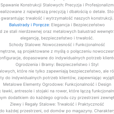
Spawanie Konstrukcji Stalowych: Precyzja i Profesjonalizm
realizowane z największą precyzją i dbałością o detale. St
gwarantując trwałość i wytrzymałość naszych konstrukcji.
Balustrady i Poręcze
: Elegancja i Bezpieczeństwo
d ze stali nierdzewnej oraz metalowych balustrad wewnętr
elegancję, bezpieczeństwo i trwałość.
Schody Stalowe: Nowoczesność i Funkcjonalność
nętrzne, są projektowane z myślą o połączeniu nowoczesne
konfiguracje, dopasowane do indywidualnych potrzeb klient
Ogrodzenia i Bramy: Bezpieczeństwo i Styl
owych, które nie tylko zapewniają bezpieczeństwo, ale rów
y do indywidualnych potrzeb klientów, zapewniając wyjątk
Metalowe Elementy Ogrodowe: Funkcjonalność i Design
awki, antresole i stojaki na rower, które łączą funkcjo
nym dodatkiem do każdego ogrodu czy przestrzeni zewnęt
Zlewy i Regały Stalowe: Trwałość i Praktyczność
e do każdej przestrzeni, od domów po magazyny. Charaktery