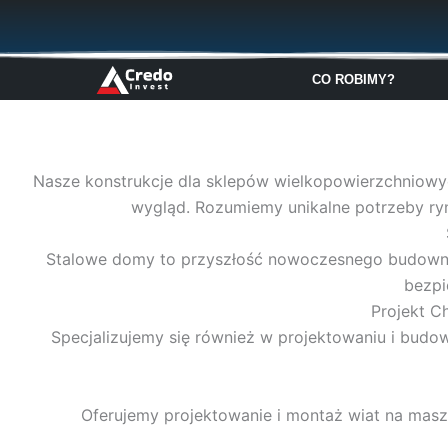
Przejdź
do
treści
CO ROBIMY?
Nasze konstrukcje dla sklepów wielkopowierzchniowy
wygląd. Rozumiemy unikalne potrzeby ry
Stalowe domy to przyszłość nowoczesnego budownict
bezpi
Projekt C
Specjalizujemy się również w projektowaniu i budowi
Oferujemy projektowanie i montaż wiat na maszy