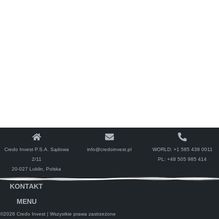
Credo Invest P.S.A. Sądowa
info@credoinvest.pl
WORLD:
+1 585 438 0011
2/11
PL:
+48 505 985 414
20-027 Lublin, Polska
KONTAKT
MENU
©2026 Credo Invest
| Wszystkie prawa zastrzeżone