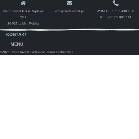
Credo Invest P.S.A. Sądowa
info@credoinvest.pl
WORLD:
+1 585 438 0011
2/11
PL:
+48 505 985 414
20-027 Lublin, Polska
KONTAKT
MENU
©2026 Credo Invest
| Wszystkie prawa zastrzeżone