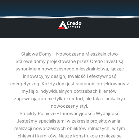
Przejdź
🇬🇧
🇵🇱
🇩🇪
🇩🇰
🇳🇴
do
treści
Stalowe Domy – Nowoczesne Mieszkalnictwo
Stalowe domy projektowane przez Credo Invest są
synonimem nowoczesnego mieszkalnictwa, łącząc
innowacyjny design, trwałość i efektywność
energetyczną. Każdy dom jest starannie projektowany z
myślą o indywidualnych potrzebach klientów,
zapewniając im nie tylko komfort, ale także unikalny i
nowoczesny styl.
Projekty Rolnicze – Innowacyjność i Wydajność
Jesteśmy specjalistami w zakresie projektowania i
realizacji nowoczesnych obiektów rolniczych, w tym
chlewni i kurników. Nasze konstrukcje rolnicze są