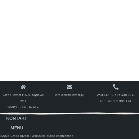
Credo Invest P.S.A. Sądowa
info@credoinvest.pl
WORLD:
+1 585 438 0011
2/11
PL:
+48 505 985 414
20-027 Lublin, Polska
KONTAKT
MENU
©2026 Credo Invest
| Wszystkie prawa zastrzeżone