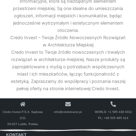
informacyjne, które są niezbędnym elementem
przestrzeni miejskiej. Są one idealne do umieszczania
ogłoszeń, informacji miejskich i komunikatów, będąc
jednocześnie wytrzymałym i estetycznym elementem
otoczenia.
Credo Invest – Twoje Źródło Nowoczesnych Rozwiązań
w Architekturze Miejskiej
Credo Invest to Twoje źródło nowoczesnych i trwałych
rozwiązań w architekturze miejskiej. Nasze produkty są
zaprojektowane z myślą o potrzebach współczesnych
miast i ich mieszkańców, łącząc funkcjonalność z
estetyką. Zapraszamy do współpracy i poznania naszej
pełnej oferty na stronie internetowej Credo Invest.
Credo Invest P.S.A. Sądowa
info@credoinvest.pl
WORLD:
+1 585 438 0011
2/11
PL:
+48 505 985 414
20-027 Lublin, Polska
KONTAKT