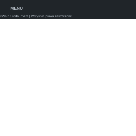
MENU
©2026 Credo Invest
| Wszystkie prawa zastrzeżone