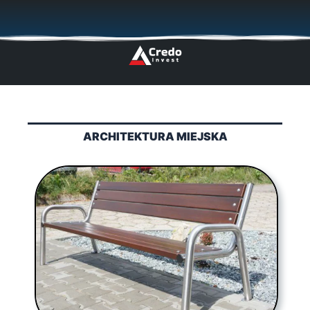
Przejdź
🇬🇧
🇵🇱
🇩🇪
🇩🇰
🇳🇴
do
treści
ARCHITEKTURA MIEJSKA