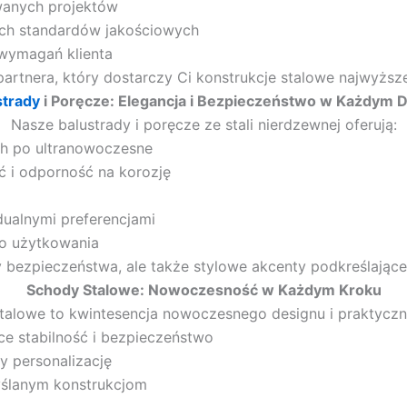
owanych projektów
ch standardów jakościowych
wymagań klienta
rtnera, który dostarczy Ci konstrukcje stalowe najwyższej
strady
i Poręcze: Elegancja i Bezpieczeństwo w Każdym D
Nasze balustrady i poręcze ze stali nierdzewnej oferują:
h po ultranowoczesne
ć i odporność na korozję
dualnymi preferencjami
wo użytkowania
 bezpieczeństwa, ale także stylowe akcenty podkreślające
Schody Stalowe: Nowoczesność w Każdym Kroku
talowe to kwintesencja nowoczesnego designu i praktyczno
ce stabilność i bezpieczeństwo
y personalizację
yślanym konstrukcjom