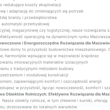
redukujące koszty eksploatacji
ę i adaptację do zmieniających się potrzeb
żdej branży i przedsiębiorstwa
i automatyki przemysłowej
kcyjnej, magazynowej czy logistycznej, nasze rozwiązani
efektywność operacyjną na dynamicznym rynku Mazowsza
owoczesne i Energooszczędne Rozwiązania dla Mazowiec
alowe domy to przyszłość budownictwa mieszkaniowego. O
e, harmonijnie wpisujące się w mazowiecki krajobraz
owaniu innowacyjnych materiałów izolacyjnych
ównaniu z tradycyjnymi metodami budowy
zestrzeniom i modułowej konstrukcji
 domem, zapewniającymi komfort i oszczędność energii
estujesz w przyszłość, łącząc nowoczesność, komfort i s
wa Obiektów Rolniczych: Efektywne Rozwiązania dla Ma
Nasze obiekty rolnicze, w tym chlewnie i kurniki, oferują:
matu, dostosowane do lokalnych warunków