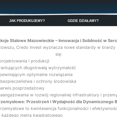
🇬🇧
🇵🇱
🇩🇪
🇩🇰
🇳🇴
JAK PRODUKUJEMY?
GDZIE DZIAŁAMY?
kcje Stalowe Mazowieckie – Innowacja i Solidność w Serc
zowszu, Credo Invest wyznacza nowe standardy w branży b
się:
rojektowania i produkcji
rantujących długotrwałą wytrzymałość
apewniającym optymalne rozwiązania
 bezpieczeństwa i ochrony środowiska
 serwis posprzedażowy
ngażowania w rozwój regionalnej infrastruktury i przemy
rzemysłowe: Przestrzeń i Wydajność dla Dynamicznego 
rzemysłowe to kwintesencja funkcjonalności i efektywnośc
m każdego metra kwadratowego