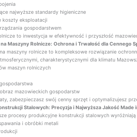
pojenia
jące najwyższe standardy higieniczne
 koszty eksploatacji
arządzania gospodarstwem
olnicze to inwestycja w efektywność i przyszłość mazowiec
 na Maszyny Rolnicze: Ochrona i Trwałość dla Cennego S
na maszyny rolnicze to kompleksowe rozwiązanie ochronn
tmosferycznymi, charakterystycznymi dla klimatu Mazows
ów maszyn rolniczych
 gospodarstwa
rajobraz mazowieckich gospodarstw
aty, zabezpieczasz swój cenny sprzęt i optymalizujesz pr
onstrukcji Stalowych: Precyzja i Najwyższa Jakość Made
ze procesy produkcyjne konstrukcji stalowych wyróżniają 
pawania i obróbki metali
rodukcji