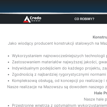
Przejdź
do
treści
CO ROBIMY?
Konstru
Jako wiodący producent konstrukcji stalowych na Ma
Wykorzystaniem najnowocześniejszych technologii p
Zastosowaniem materiałów najwyższej jakości, gwa
Indywidualnym podejściem do każdego projektu, z
Zgodnością z najbardziej rygorystycznymi normami
Kompleksową obsługą, od koncepcji po realizację i
Nasze realizacje na Mazowszu są dowodem naszego zaa
Hale P
Nasze hale p
Przestronne wnętrza z optymalnym wykorzystanie