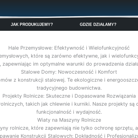
🇬🇧
🇵🇱
🇩🇪
🇩🇰
🇳🇴
JAK PRODUKUJEMY?
GDZIE DZIAŁAMY?
Hale Przemysłowe: Efektywność i Wielofunkcyjność
zemysłowych, które są zarówno efektywne, jak i wielofun
a, zapewniając im optymalne warunki do prowadzenia działa
Stalowe Domy: Nowoczesność i Komfort
w z konstrukcji stalowej. Te ekologiczne i energooszcz
tradycyjnego budownictwa.
Projekty Rolnicze: Skuteczne i Dopasowane Rozwiązania
rolniczych, takich jak chlewnie i kurniki. Nasze projekty 
funkcjonalność i wydajność.
Wiaty na Maszyny Rolnicze
ny rolnicze, które zapewniają nie tylko ochronę sprzętu, 
pawanie Konstrukcji Stalowych: Dokładność i Profesjonali