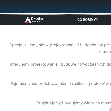
Przejdź
do
treści
CO ROBIMY?
Specjalizujemy się w projektowaniu i budowie hal pr
klient
Oferujemy projektowanie i budowę nowoczesnych domó
Zajmujemy się projektowaniem i realizacją obiektów 
Projektujemy i budujemy wiaty na maszy
S