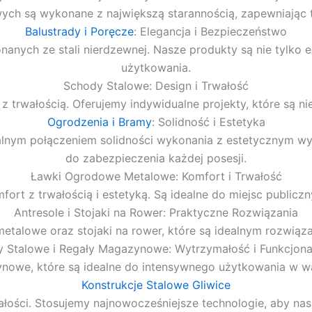
wych są wykonane z największą starannością, zapewniając
Balustrady i Poręcze
: Elegancja i Bezpieczeństwo
nanych ze stali nierdzewnej. Nasze produkty są nie tylko 
użytkowania.
Schody Stalowe: Design i Trwałość
trwałością. Oferujemy indywidualne projekty, które są nie 
Ogrodzenia i Bramy
: Solidność i Estetyka
ealnym połączeniem solidności wykonania z estetycznym 
do zabezpieczenia każdej posesji.
Ławki Ogrodowe Metalowe: Komfort i Trwałość
rt z trwałością i estetyką. Są idealne do miejsc publiczn
Antresole i Stojaki na Rower: Praktyczne Rozwiązania
 metalowe oraz stojaki na rower, które są idealnym rozwiąza
y Stalowe i Regały Magazynowe: Wytrzymałość i Funkcjona
ynowe, które są idealne do intensywnego użytkowania w 
Konstrukcje Stalowe Gliwice
wałości. Stosujemy najnowocześniejsze technologie, aby na