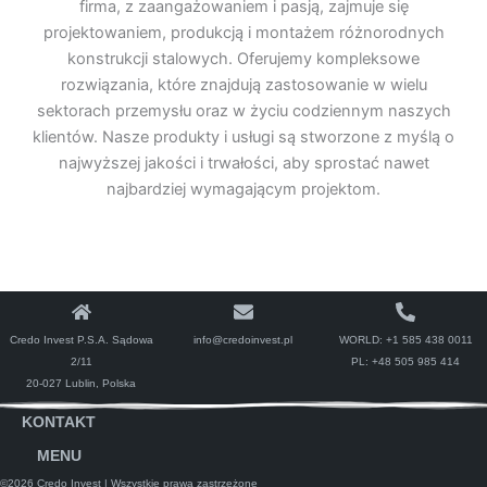
firma, z zaangażowaniem i pasją, zajmuje się
projektowaniem, produkcją i montażem różnorodnych
konstrukcji stalowych. Oferujemy kompleksowe
rozwiązania, które znajdują zastosowanie w wielu
sektorach przemysłu oraz w życiu codziennym naszych
klientów. Nasze produkty i usługi są stworzone z myślą o
najwyższej jakości i trwałości, aby sprostać nawet
najbardziej wymagającym projektom.
Credo Invest P.S.A. Sądowa
info@credoinvest.pl
WORLD:
+1 585 438 0011
2/11
PL:
+48 505 985 414
20-027 Lublin, Polska
KONTAKT
MENU
©2026 Credo Invest
| Wszystkie prawa zastrzeżone