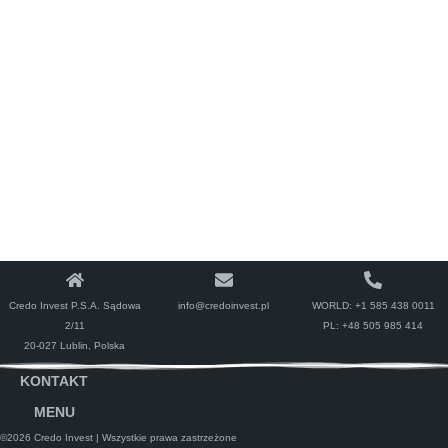
Credo Invest P.S.A. Sądowa
info@credoinvest.pl
WORLD:
+1 585 438 0011
2/11
PL:
+48 505 985 414
20-027 Lublin, Polska
KONTAKT
MENU
©2026 Credo Invest
| Wszystkie prawa zastrzeżone