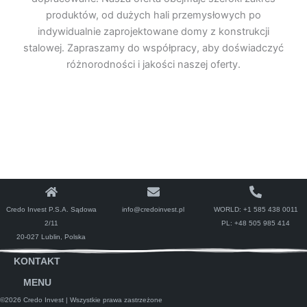
produktów, od dużych hali przemysłowych po
indywidualnie zaprojektowane domy z konstrukcji
stalowej. Zapraszamy do współpracy, aby doświadczyć
różnorodności i jakości naszej oferty.
Credo Invest P.S.A. Sądowa
info@credoinvest.pl
WORLD:
+1 585 438 0011
2/11
PL:
+48 505 985 414
20-027 Lublin, Polska
KONTAKT
MENU
©2026 Credo Invest
| Wszystkie prawa zastrzeżone