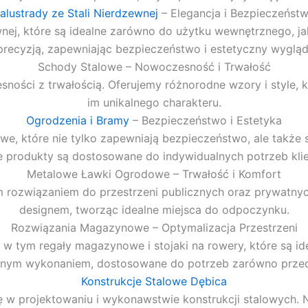
alustrady ze Stali Nierdzewnej
– Elegancja i Bezpieczeńst
wnej, które są idealne zarówno do użytku wewnętrznego, j
precyzją, zapewniając bezpieczeństwo i estetyczny wygląd
Schody Stalowe – Nowoczesność i Trwałość
ności z trwałością. Oferujemy różnorodne wzory i style, 
im unikalnego charakteru.
Ogrodzenia i Bramy
– Bezpieczeństwo i Estetyka
e, które nie tylko zapewniają bezpieczeństwo, ale także
 produkty są dostosowane do indywidualnych potrzeb kli
Metalowe Ławki Ogrodowe – Trwałość i Komfort
ym rozwiązaniem do przestrzeni publicznych oraz prywatn
designem, tworząc idealne miejsca do odpoczynku.
Rozwiązania Magazynowe – Optymalizacja Przestrzeni
 tym regały magazynowe i stojaki na rowery, które są idea
znym wykonaniem, dostosowane do potrzeb zarówno przedsi
Konstrukcje Stalowe Dębica
się w projektowaniu i wykonawstwie konstrukcji stalowych