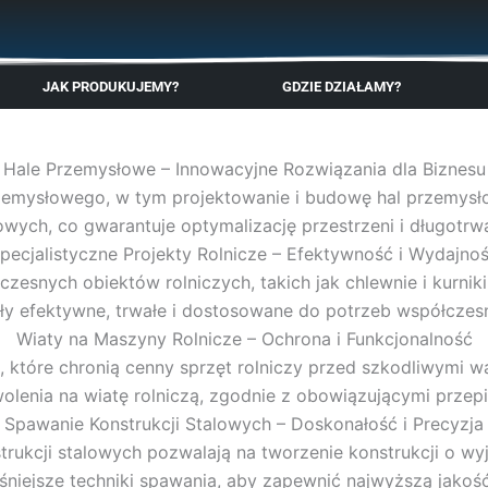
🇬🇧
🇵🇱
🇩🇪
🇩🇰
🇳🇴
JAK PRODUKUJEMY?
GDZIE DZIAŁAMY?
Hale Przemysłowe – Innowacyjne Rozwiązania dla Biznesu
zemysłowego, w tym projektowanie i budowę hal przemysł
ych, co gwarantuje optymalizację przestrzeni i długotrw
pecjalistyczne Projekty Rolnicze – Efektywność i Wydajno
oczesnych obiektów rolniczych, takich jak chlewnie i kurn
ły efektywne, trwałe i dostosowane do potrzeb współczes
Wiaty na Maszyny Rolnicze – Ochrona i Funkcjonalność
e, które chronią cenny sprzęt rolniczy przed szkodliwym
olenia na wiatę rolniczą, zgodnie z obowiązującymi przepi
Spawanie Konstrukcji Stalowych – Doskonałość i Precyzja
rukcji stalowych pozwalają na tworzenie konstrukcji o wy
niejsze techniki spawania, aby zapewnić najwyższą jakoś