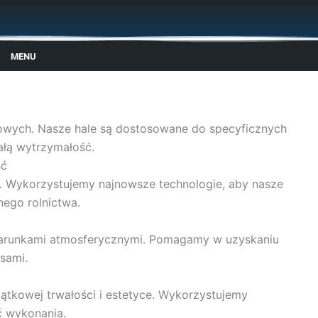
MENU
owych. Nasze hale są dostosowane do specyficznych
ałą wytrzymałość.
ść
iki. Wykorzystujemy najnowsze technologie, aby nasze
nego rolnictwa.
i warunkami atmosferycznymi. Pomagamy w uzyskaniu
sami.
jątkowej trwałości i estetyce. Wykorzystujemy
ć wykonania.