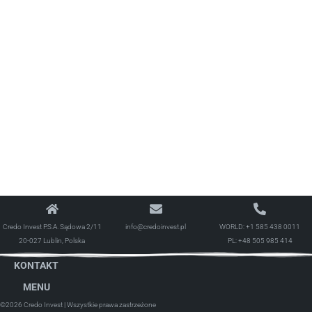
Credo Invest P.S.A. Sądowa 2/11
info@credoinvest.pl
WORLD:
+1 585 438 0011
20-027 Lublin, Polska
PL:
+48 505 985 414
KONTAKT
MENU
©2026 Credo Invest
| Wszystkie prawa zastrzeżone