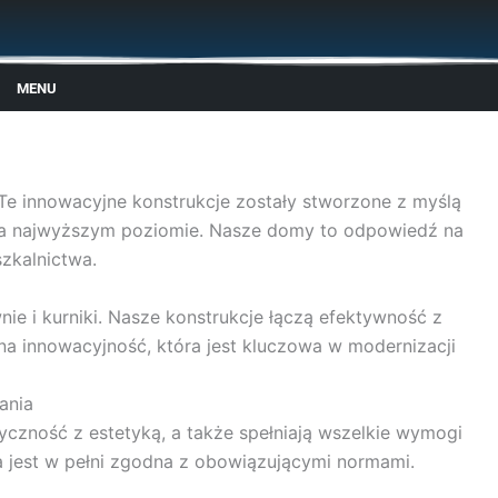
MENU
Te innowacyjne konstrukcje zostały stworzone z myślą
ę na najwyższym poziomie. Nasze domy to odpowiedź na
zkalnictwa.
nie i kurniki. Nasze konstrukcje łączą efektywność z
na innowacyjność, która jest kluczowa w modernizacji
ania
czność z estetyką, a także spełniają wszelkie wymogi
 jest w pełni zgodna z obowiązującymi normami.