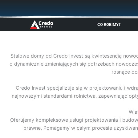
Przejdź
do
treści
CO ROBIMY?
Stalowe domy od Credo Invest są kwintesencją nowocz
o dynamicznie zmieniających się potrzebach nowoczes
rosnące oc
Credo Invest specjalizuje się w projektowaniu i wdr
najnowszymi standardami rolnictwa, zapewniając opty
Wia
Oferujemy kompleksowe usługi projektowania i budowy
prawne. Pomagamy w całym procesie uzyskiwania