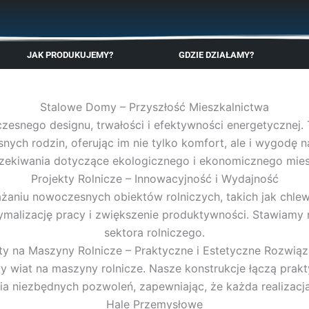
🇬🇧
🇵🇱
🇩🇪
🇩🇰
🇳🇴
JAK PRODUKUJEMY?
GDZIE DZIAŁAMY?
Stalowe Domy – Przyszłość Mieszkalnictwa
esnego designu, trwałości i efektywności energetycznej. 
nych rodzin, oferując im nie tylko komfort, ale i wygod
zekiwania dotyczące ekologicznego i ekonomicznego mies
Projekty Rolnicze – Innowacyjność i Wydajność
ażaniu nowoczesnych obiektów rolniczych, takich jak chlew
malizację pracy i zwiększenie produktywności. Stawiamy 
sektora rolniczego.
ty na Maszyny Rolnicze – Praktyczne i Estetyczne Rozwiąz
 wiat na maszyny rolnicze. Nasze konstrukcje łączą prakty
 niezbędnych pozwoleń, zapewniając, że każda realizacja
Hale Przemysłowe