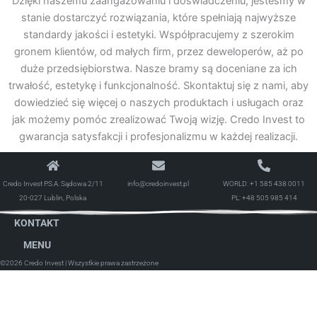
Dzięki naszemu zaangażowaniu i doświadczeniu, jesteśmy w
stanie dostarczyć rozwiązania, które spełniają najwyższe
standardy jakości i estetyki. Współpracujemy z szerokim
gronem klientów, od małych firm, przez deweloperów, aż po
duże przedsiębiorstwa. Nasze bramy są doceniane za ich
trwałość, estetykę i funkcjonalność. Skontaktuj się z nami, aby
dowiedzieć się więcej o naszych produktach i usługach oraz
jak możemy pomóc zrealizować Twoją wizję. Credo Invest to
gwarancja satysfakcji i profesjonalizmu w każdej realizacji.
Credo Invest P.S.A. Sądowa 2/11
info@credoinvest.pl
WORLD:
+1 585 438 0011
20-027 Lublin, Polska
PL:
+48 505 985 414
KONTAKT
MENU
©2026 Credo Invest
| Wszystkie prawa zastrzeżone