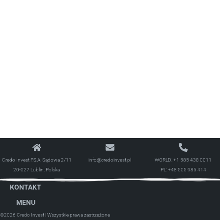
Credo Invest P.S.A. Sądowa 2/11
info@credoinvest.pl
WORLD:
+1 585 438 0011
20-027 Lublin, Polska
PL:
+48 505 985 414
KONTAKT
MENU
©2026 Credo Invest
| Wszystkie prawa zastrzeżone