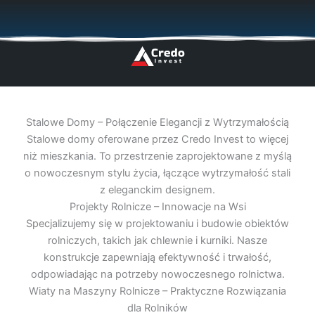
Przejdź
🇬🇧
🇵🇱
🇩🇪
🇩🇰
🇳🇴
do
treści
Stalowe Domy – Połączenie Elegancji z Wytrzymałością
Stalowe domy oferowane przez Credo Invest to więcej
niż mieszkania. To przestrzenie zaprojektowane z myślą
o nowoczesnym stylu życia, łączące wytrzymałość stali
z eleganckim designem.
Projekty Rolnicze – Innowacje na Wsi
Specjalizujemy się w projektowaniu i budowie obiektów
rolniczych, takich jak chlewnie i kurniki. Nasze
konstrukcje zapewniają efektywność i trwałość,
odpowiadając na potrzeby nowoczesnego rolnictwa.
Wiaty na Maszyny Rolnicze – Praktyczne Rozwiązania
dla Rolników