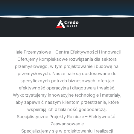
Przejdź
🇬🇧
🇵🇱
🇩🇪
🇩🇰
🇳🇴
do
treści
Hale Przemysłowe – Centra Efektywności i Innowacji
Oferujemy kompleksowe rozwiązania dla sektora
przemysłowego, w tym projektowanie i budowę hal
przemysłowych. Nasze hale są dostosowane do
specyficznych potrzeb biznesowych, oferując
efektywność operacyjną i długotrwałą trwałość.
Wykorzystujemy innowacyjne technologie i materiały,
aby zapewnić naszym klientom przestrzenie, które
wspierają ich działalność gospodarczą.
Specjalistyczne Projekty Rolnicze – Efektywność i
Zaawansowanie
Specjalizujemy się w projektowaniu i realizacji