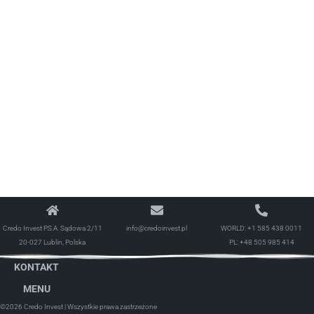
Credo Invest P.S.A. Sądowa 2/11
info@credoinvest.pl
WORLD:
+1 585 438 0011
20-027 Lublin, Polska
PL:
+48 505 985 414
KONTAKT
MENU
©2026 Credo Invest
| Wszystkie prawa zastrzeżone