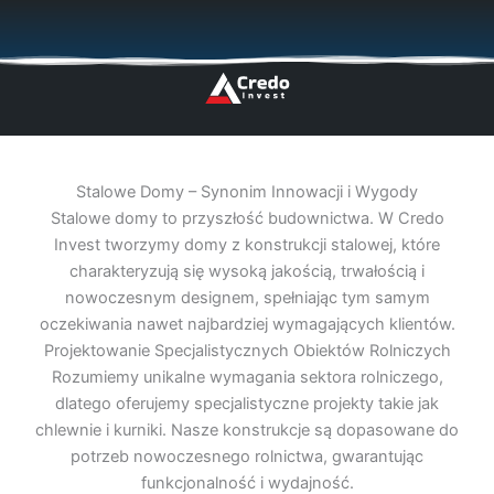
Przejdź
🇬🇧
🇵🇱
🇩🇪
🇩🇰
🇳🇴
do
treści
Stalowe Domy – Synonim Innowacji i Wygody
Stalowe domy to przyszłość budownictwa. W Credo
Invest tworzymy domy z konstrukcji stalowej, które
charakteryzują się wysoką jakością, trwałością i
nowoczesnym designem, spełniając tym samym
oczekiwania nawet najbardziej wymagających klientów.
Projektowanie Specjalistycznych Obiektów Rolniczych
Rozumiemy unikalne wymagania sektora rolniczego,
dlatego oferujemy specjalistyczne projekty takie jak
chlewnie i kurniki. Nasze konstrukcje są dopasowane do
potrzeb nowoczesnego rolnictwa, gwarantując
funkcjonalność i wydajność.