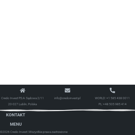
Credo Invest P.S.A. Sądowa 2/11
info@credoinvest.pl
WORLD:
+1 585 438 0011
20-027 Lublin, Polska
PL:
+48 505 985 414
KONTAKT
MENU
©2026 Credo Invest
| Wszystkie prawa zastrzeżone