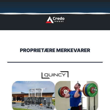
Hopp
🇬🇧
🇵🇱
🇩🇪
🇩🇰
🇳🇴
rett
til
innholdet
PROPRIETÆRE MERKEVARER