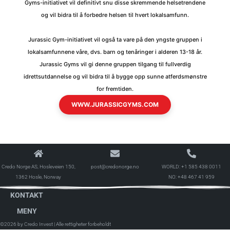
Gyms-initiativet vil definitivt snu disse skremmende helsetrendene
og vil bidra til å forbedre helsen til hvert lokalsamfunn.
Jurassic Gym-initiativet vil også ta vare på den yngste gruppen i
lokalsamfunnene våre, dvs. barn og tenåringer i alderen 13-18 år.
Jurassic Gyms vil gi denne gruppen tilgang til fullverdig
idrettsutdannelse og vil bidra til å bygge opp sunne atferdsmønstre
for fremtiden.
WWW.JURASSICGYMS.COM
Credo Norge AS, Hosleveien 150,
post@credonorge.no
WORLD:
+1 585 438 0011
1362 Hosle, Norway
NO:
+48 467 41 959
KONTAKT
MENY
©2026 by Credo Invest
| Alle rettigheter forbeholdt