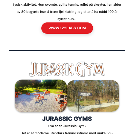
fysisk aktivitet. Hun svømte, spilte tennis, rullet på skøyter, i en alder
av 80 begynte hun å trene fjellklatring, og etter å ha nådd 100 år
syklet hun…
WWW.122LABS.COM
JURASSIC GYMS
Hva er en Jurassic Gym?
Det er et moderne utendørs treningsstudio med unike IVE-