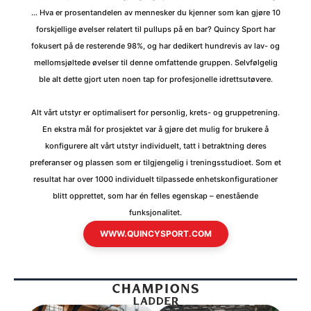
… Hva er prosentandelen av mennesker du kjenner som kan gjøre 10
forskjellige øvelser relatert til pullups på en bar? Quincy Sport har
fokusert på de resterende 98%, og har dedikert hundrevis av lav- og
mellomsjøltede øvelser til denne omfattende gruppen. Selvfølgelig
ble alt dette gjort uten noen tap for profesjonelle idrettsutøvere.
Alt vårt utstyr er optimalisert for personlig, krets- og gruppetrening.
En ekstra mål for prosjektet var å gjøre det mulig for brukere å
konfigurere alt vårt utstyr individuelt, tatt i betraktning deres
preferanser og plassen som er tilgjengelig i treningsstudioet. Som et
resultat har over 1000 individuelt tilpassede enhetskonfigurationer
blitt opprettet, som har én felles egenskap – enestående
funksjonalitet.
WWW.QUINCYSPORT.COM