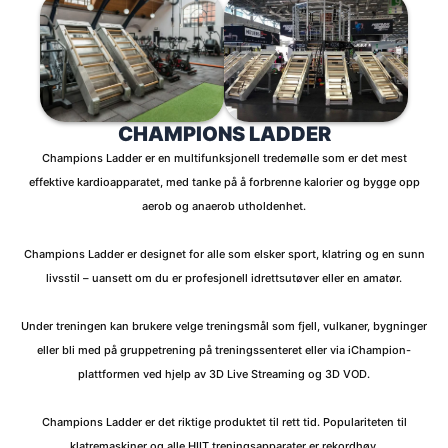
CHAMPIONS LADDER
Champions Ladder er en multifunksjonell tredemølle som er det mest
effektive kardioapparatet, med tanke på å forbrenne kalorier og bygge opp
aerob og anaerob utholdenhet.
Champions Ladder er designet for alle som elsker sport, klatring og en sunn
livsstil – uansett om du er profesjonell idrettsutøver eller en amatør.
Under treningen kan brukere velge treningsmål som fjell, vulkaner, bygninger
eller bli med på gruppetrening på treningssenteret eller via iChampion-
plattformen ved hjelp av 3D Live Streaming og 3D VOD.
Champions Ladder er det riktige produktet til rett tid. Populariteten til
klatremaskiner og alle HIIT treningsapparater er rekordhøy.