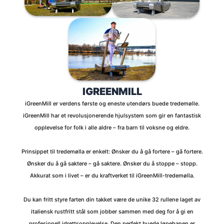
IGREENMILL
iGreenMill er verdens første og eneste utendørs buede tredemølle.
iGreenMill har et revolusjonerende hjulsystem som gir en fantastisk
opplevelse for folk i alle aldre – fra barn til voksne og eldre.
Prinsippet til tredemølla er enkelt: Ønsker du å gå fortere – gå fortere.
Ønsker du å gå saktere – gå saktere. Ønsker du å stoppe – stopp.
Akkurat som i livet – er du kraftverket til iGreenMill-tredemølla.
Du kan fritt styre farten din takket være de unike 32 rullene laget av
italiensk rustfritt stål som jobber sammen med deg for å gi en
profesjonell idrettsopplevelse. Den perfekt buede løpebanen er