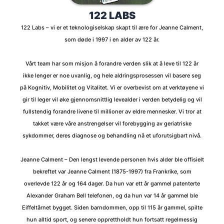
122 LABS
122 Labs – vi er et teknologiselskap skapt til ære for Jeanne Calment,
som døde i 1997 i en alder av 122 år.
Vårt team har som misjon å forandre verden slik at å leve til 122 år
ikke lenger er noe uvanlig, og hele aldringsprosessen vil basere seg
på Kognitiv, Mobilitet og Vitalitet. Vi er overbevist om at verktøyene vi
gir til leger vil øke gjennomsnittlig levealder i verden betydelig og vil
fullstendig forandre livene til millioner av eldre mennesker. Vi tror at
takket være våre anstrengelser vil forebygging av geriatriske
sykdommer, deres diagnose og behandling nå et uforutsigbart nivå.
Jeanne Calment – Den lengst levende personen hvis alder ble offisielt
bekreftet var Jeanne Calment (1875-1997) fra Frankrike, som
overlevde 122 år og 164 dager. Da hun var ett år gammel patenterte
Alexander Graham Bell telefonen, og da hun var 14 år gammel ble
Eiffeltårnet bygget. Siden barndommen, opp til 115 år gammel, spilte
hun alltid sport, og senere opprettholdt hun fortsatt regelmessig