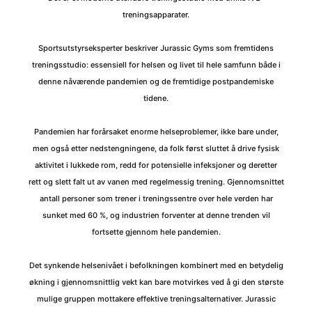
treningsapparater.
Sportsutstyrseksperter beskriver Jurassic Gyms som fremtidens
treningsstudio: essensiell for helsen og livet til hele samfunn både i
denne nåværende pandemien og de fremtidige postpandemiske
tidene.
Pandemien har forårsaket enorme helseproblemer, ikke bare under,
men også etter nedstengningene, da folk først sluttet å drive fysisk
aktivitet i lukkede rom, redd for potensielle infeksjoner og deretter
rett og slett falt ut av vanen med regelmessig trening. Gjennomsnittet
antall personer som trener i treningssentre over hele verden har
sunket med 60 %, og industrien forventer at denne trenden vil
fortsette gjennom hele pandemien.
Det synkende helsenivået i befolkningen kombinert med en betydelig
økning i gjennomsnittlig vekt kan bare motvirkes ved å gi den største
mulige gruppen mottakere effektive treningsalternativer. Jurassic