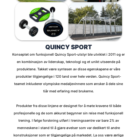
QUINCY SPORT
Konseptet om funksjonell Quincy Sport-utstyr ble utviklet i 2011 og er
en kombinasjon av lidenskap, teknologi og et unikt utseende på
produktene. Takket være syntesen av disse egenskapene er våre
produkter tilgjengelige i 120 land over hele verden. Quincy Sport-
teamet inkluderer olympiske medaljevinnere som ønsker å dele sine
tiår med erfaring med brukerne.
Produkter fra disse linjene er designet for å møte kravene til både
profesjonelle og de som akkurat begynner sin reise med funksjonell
trening. I følge forskning utført i treningssentre var bare 2% av
menneskene i stand til å gjøre øvelser som var dedikert til andre
konstruksjoner som er tilgjengelige på markedet. La oss være ærlige