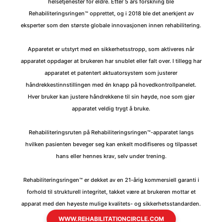
helsetjenester for eldre. Etter 5 års forskning ble
Rehabiliteringsringen™ opprettet, og i 2018 ble det anerkjent av
eksperter som den største globale innovasjonen innen rehabilitering.
Apparetet er utstyrt med en sikkerhetsstropp, som aktiveres når
apparatet oppdager at brukeren har snublet eller falt over. I tillegg har
apparatet et patentert aktuatorsystem som justerer
håndrekkestinnstillingen med én knapp på hovedkontrollpanelet.
Hver bruker kan justere håndrekkene til sin høyde, noe som gjør
apparatet veldig trygt å bruke.
Rehabiliteringsruten på Rehabiliteringsringen™-apparatet langs
hvilken pasienten beveger seg kan enkelt modifiseres og tilpasset
hans eller hennes krav, selv under trening.
Rehabiliteringsringen™ er dekket av en 21-årig kommersiell garanti i
forhold til strukturell integritet, takket være at brukeren mottar et
apparat med den høyeste mulige kvalitets- og sikkerhetsstandarden.
WWW.REHABILITATIONCIRCLE.COM