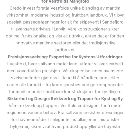
for Vestfolds Mangfold
Credo Invest forstår Vestfolds unike blanding av maritim
virksomhet, moderne industri og fruktbart landbruk. Vi tilbyr
spesialtilpassede løsninger for alt fra skipsverft i Sandefjord
til avanserte drivhus i Larvik. Våre konstruksjoner sikrer
optimal funksjonalitet og visuelt uttrykk, enten det er for den
innovative maritime sektoren eller det tradisjonsrike
jordbruket.
Presisjonssveising: Ekspertise for Kystens Utfordringer
I Vestfold, hvor saltvann møter land, utfører vi sveisearbeid
med uovertruffen presisjon. Vår ekspertise innen avanserte
sveisemetoder gjør oss i stand til å håndtere prosjekter
under alle forhold – fra korrosjonsbestandige komponenter
for maritim bruk til holdbare konstruksjoner for kystlinjen.
Sikkerhet og Design: Rekkverk og Trapper for Kyst og By
Våre rekkverk og trapper i Vestfold er designet for å møte
regionens varierte behov. Fra saltvannsresistente løsninger
for havneområder til elegante installasjoner i historiske
bykjerner, sikrer vi at hvert produkt oppfyller de høyeste