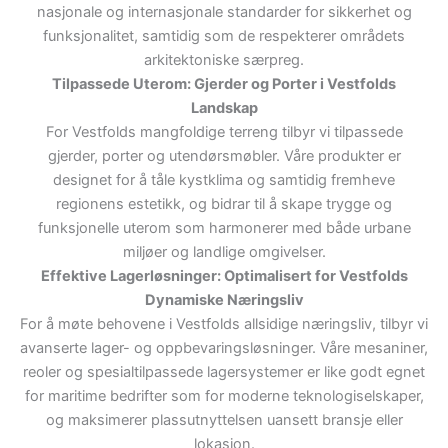
nasjonale og internasjonale standarder for sikkerhet og
funksjonalitet, samtidig som de respekterer områdets
arkitektoniske særpreg.
Tilpassede Uterom: Gjerder og Porter i Vestfolds
Landskap
For Vestfolds mangfoldige terreng tilbyr vi tilpassede
gjerder, porter og utendørsmøbler. Våre produkter er
designet for å tåle kystklima og samtidig fremheve
regionens estetikk, og bidrar til å skape trygge og
funksjonelle uterom som harmonerer med både urbane
miljøer og landlige omgivelser.
Effektive Lagerløsninger: Optimalisert for Vestfolds
Dynamiske Næringsliv
For å møte behovene i Vestfolds allsidige næringsliv, tilbyr vi
avanserte lager- og oppbevaringsløsninger. Våre mesaniner,
reoler og spesialtilpassede lagersystemer er like godt egnet
for maritime bedrifter som for moderne teknologiselskaper,
og maksimerer plassutnyttelsen uansett bransje eller
lokasjon.