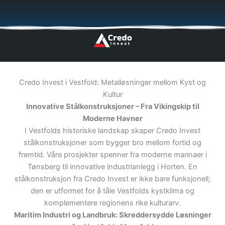
Hopp
🇬🇧
🇵🇱
🇩🇪
🇩🇰
🇳🇴
rett
til
innholdet
Credo Invest i Vestfold: Metalløsninger mellom Kyst og
Kultur
Innovative Stålkonstruksjoner – Fra Vikingskip til
Moderne Havner
I Vestfolds historiske landskap skaper Credo Invest
stålkonstruksjoner som bygger bro mellom fortid og
fremtid. Våre prosjekter spenner fra moderne marinaer i
Tønsberg til innovative industrianlegg i Horten. En
stålkonstruksjon fra Credo Invest er ikke bare funksjonell;
den er utformet for å tåle Vestfolds kystklima og
komplementere regionens rike kulturarv.
Maritim Industri og Landbruk: Skreddersydde Løsninger