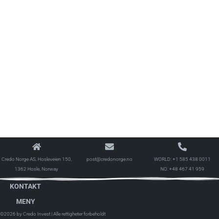
Credo Norge AS, Hosleveien 150,
post@credonorge.no
WORLD:
+1 585 438 0011
1362 Hosle, Norway
NO:
+48 467 41 959
KONTAKT
MENY
©2026 by Credo Invest
| Alle rettigheter forbeholdt