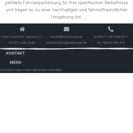
perfekte Fahrradparklösung für Ihre spezifischen Bedürfnisse
und tragen so zu einer nachhaltigen und fahrradfreundlichen
Umgebung bei.
Credo Invest P.S.A. Sądowa 2/11
kontakt@credoinvest.de
WORLD:
+1 585 438 0011
20-027 Lublin, Polen
robert.kolanko@credoinvest.de
PL:
+48 505 985 414
KONTAKT
MENU
©2026 by Credo Invest
| Alle Rechte vorbehalten