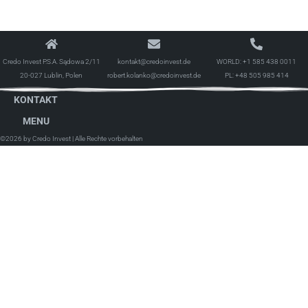
Credo Invest P.S.A. Sądowa 2/11
kontakt@credoinvest.de
WORLD:
+1 585 438 0011
20-027 Lublin, Polen
robert.kolanko@credoinvest.de
PL:
+48 505 985 414
KONTAKT
MENU
©2026 by Credo Invest
| Alle Rechte vorbehalten