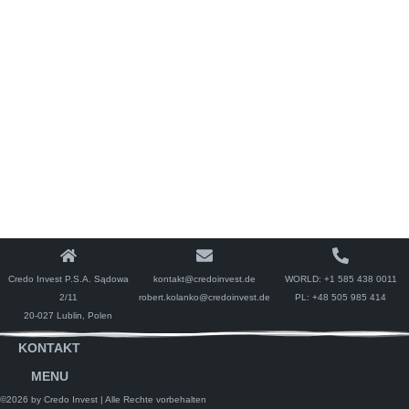
Credo Invest P.S.A. Sądowa
kontakt@credoinvest.de
WORLD:
+1 585 438 0011
2/11
robert.kolanko@credoinvest.de
PL:
+48 505 985 414
20-027 Lublin, Polen
KONTAKT
MENU
©2026 by Credo Invest
| Alle Rechte vorbehalten