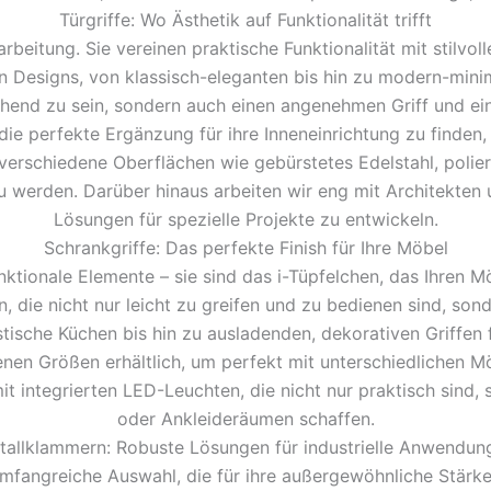
Türgriffe: Wo Ästhetik auf Funktionalität trifft
rbeitung. Sie vereinen praktische Funktionalität mit stilvo
 Designs, von klassisch-eleganten bis hin zu modern-minimal
echend zu sein, sondern auch einen angenehmen Griff und ei
 die perfekte Ergänzung für ihre Inneneinrichtung zu finden, 
 verschiedene Oberflächen wie gebürstetes Edelstahl, poli
zu werden. Darüber hinaus arbeiten wir eng mit Architekt
Lösungen für spezielle Projekte zu entwickeln.
Schrankgriffe: Das perfekte Finish für Ihre Möbel
nktionale Elemente – sie sind das i-Tüpfelchen, das Ihren Mö
n, die nicht nur leicht zu greifen und zu bedienen sind, s
stische Küchen bis hin zu ausladenden, dekorativen Griffen
iedenen Größen erhältlich, um perfekt mit unterschiedlichen
mit integrierten LED-Leuchten, die nicht nur praktisch sin
oder Ankleideräumen schaffen.
tallklammern: Robuste Lösungen für industrielle Anwendun
umfangreiche Auswahl, die für ihre außergewöhnliche Stärke