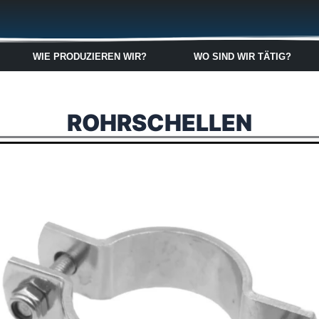
🇬🇧
🇵🇱
🇩🇪
🇩🇰
🇳🇴
WIE PRODUZIEREN WIR?
WO SIND WIR TÄTIG?
ROHRSCHELLEN