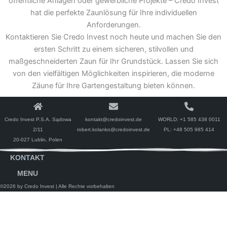
öffentliche Anlagen oder gewerbliche Projekte – Credo Invest
hat die perfekte Zaunlösung für Ihre individuellen
Anforderungen.
Kontaktieren Sie Credo Invest noch heute und machen Sie den
ersten Schritt zu einem sicheren, stilvollen und
maßgeschneiderten Zaun für Ihr Grundstück. Lassen Sie sich
von den vielfältigen Möglichkeiten inspirieren, die moderne
Zäune für Ihre Gartengestaltung bieten können.
Credo Invest P.S.A. Sądowa
kontakt@credoinvest.de
WORLD:
+1 585 438 0011
2/11
robert.kolanko@credoinvest.de
PL:
+48 505 985 414
20-027 Lublin, Polen
KONTAKT
MENU
©2026 by Credo Invest
| Alle Rechte vorbehalten