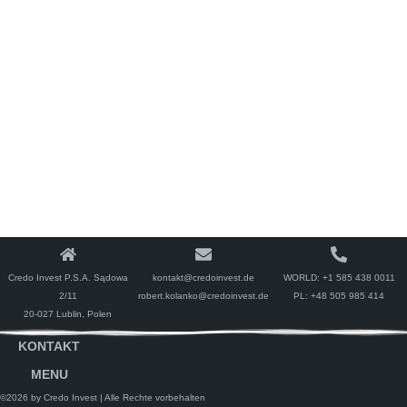
Credo Invest P.S.A. Sądowa
kontakt@credoinvest.de
WORLD:
+1 585 438 0011
2/11
robert.kolanko@credoinvest.de
PL:
+48 505 985 414
20-027 Lublin, Polen
KONTAKT
MENU
©2026 by Credo Invest
| Alle Rechte vorbehalten