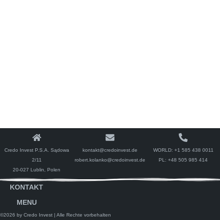
Credo Invest P.S.A. Sądowa
kontakt@credoinvest.de
WORLD:
+1 585 438 0011
2/11
robert.kolanko@credoinvest.de
PL:
+48 505 985 414
20-027 Lublin, Polen
KONTAKT
MENU
©2026 by Credo Invest
| Alle Rechte vorbehalten