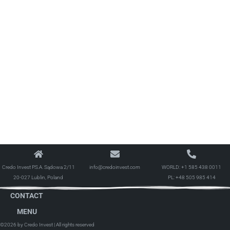
Credo Invest P.S.A. Sądowa 2/11
info@credoinvest.com
WORLD:
+1 585 438 0011
20-027 Lublin, Poland
PL:
+48 505 985 414
CONTACT
MENU
©2026 by Credo Invest
| All rights reserved