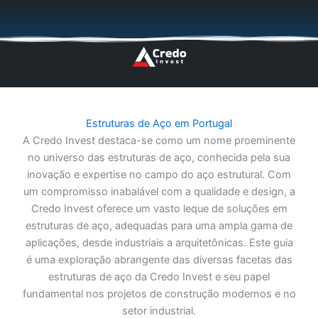
Skip
🇬🇧
🇵🇱
🇩🇪
🇩🇰
🇳🇴
to
content
Estruturas de Aço em Portugal
A Credo Invest destaca-se como um nome proeminente
no universo das estruturas de aço, conhecida pela sua
inovação e expertise no campo do aço estrutural. Com
um compromisso inabalável com a qualidade e design, a
Credo Invest oferece um vasto leque de soluções em
estruturas de aço, adequadas para uma ampla gama de
aplicações, desde industriais a arquitetônicas. Este guia
é uma exploração abrangente das diversas facetas das
estruturas de aço da Credo Invest e seu papel
fundamental nos projetos de construção modernos e no
setor industrial.