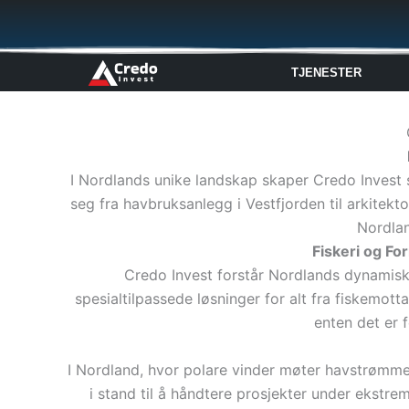
Hopp
rett
til
TJENESTER
innholdet
I Nordlands unike landskap skaper Credo Invest 
seg fra havbruksanlegg i Vestfjorden til arkitekto
Nordlan
Fiskeri og F
Credo Invest forstår Nordlands dynamiske
spesialtilpassede løsninger for alt fra fiskemott
enten det er 
I Nordland, hvor polare vinder møter havstrømmer
i stand til å håndtere prosjekter under ekstre