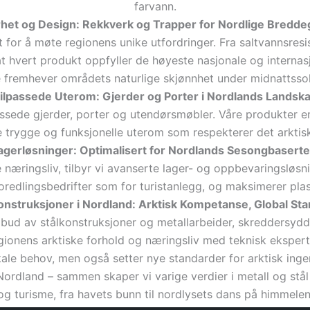
farvann.
rhet og Design: Rekkverk og Trapper for Nordlige Bredde
for å møte regionens unike utfordringer. Fra saltvannsresist
at hvert produkt oppfyller de høyeste nasjonale og internas
 fremhever områdets naturlige skjønnhet under midnattssol
ilpassede Uterom: Gjerder og Porter i Nordlands Landsk
assede gjerder, porter og utendørsmøbler. Våre produkter er 
pe trygge og funksjonelle uterom som respekterer det arktisk
Lagerløsninger: Optimalisert for Nordlands Sesongbaserte
æringsliv, tilbyr vi avanserte lager- og oppbevaringsløsnin
oredlingsbedrifter som for turistanlegg, og maksimerer plas
onstruksjoner i Nordland: Arktisk Kompetanse, Global St
tilbud av stålkonstruksjoner og metallarbeider, skreddersyd
gionens arktiske forhold og næringsliv med teknisk eksperti
ale behov, men også setter nye standarder for arktisk inge
rdland – sammen skaper vi varige verdier i metall og stål 
og turisme, fra havets bunn til nordlysets dans på himmelen