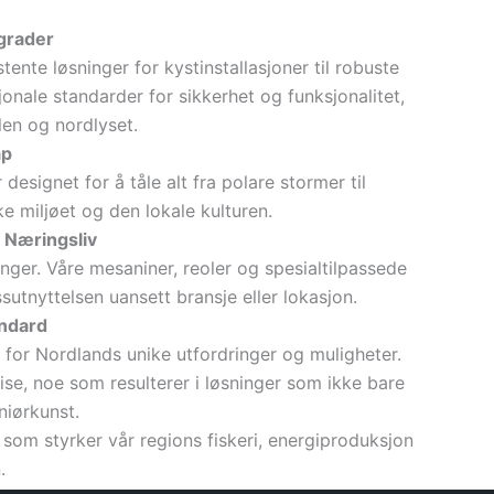
grader
ente løsninger for kystinstallasjoner til robuste
jonale standarder for sikkerhet og funksjonalitet,
en og nordlyset.
ap
designet for å tåle alt fra polare stormer til
e miljøet og den lokale kulturen.
 Næringsliv
ger. Våre mesaniner, reoler og spesialtilpassede
sutnyttelsen uansett bransje eller lokasjon.
andard
d for Nordlands unike utfordringer og muligheter.
se, noe som resulterer i løsninger som ikke bare
niørkunst.
som styrker vår regions fiskeri, energiproduksjon
.