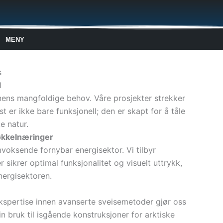
MENY
s
l
nens mangfoldige behov. Våre prosjekter strekker
t er ikke bare funksjonell; den er skapt for å tåle
e natur.
økkelnæringer
voksende fornybar energisektor. Vi tilbyr
 sikrer optimal funksjonalitet og visuelt uttrykk,
nergisektoren.
ekspertise innen avanserte sveisemetoder gjør oss
n bruk til isgående konstruksjoner for arktiske