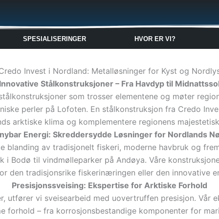
🇬🇧
🇵🇱
🇩🇪
🇩🇰
🇳🇴
SPESIALISERINGER
HVOR ER VI?
Credo Invest i Nordland: Metalløsninger for Kyst og Nordly
Innovative Stålkonstruksjoner – Fra Havdyp til Midnattsso
stålkonstruksjoner som trosser elementene og møter regio
niske perler på Lofoten. En stålkonstruksjon fra Credo Inves
ds arktiske klima og komplementere regionens majestetisk
ornybar Energi: Skreddersydde Løsninger for Nordlands N
 blanding av tradisjonelt fiskeri, moderne havbruk og frem
ak i Bodø til vindmølleparker på Andøya. Våre konstruksjoner
for den tradisjonsrike fiskerinæringen eller den innovative e
Presisjonssveising: Ekspertise for Arktiske Forhold
, utfører vi sveisearbeid med uovertruffen presisjon. Vår 
me forhold – fra korrosjonsbestandige komponenter for mari