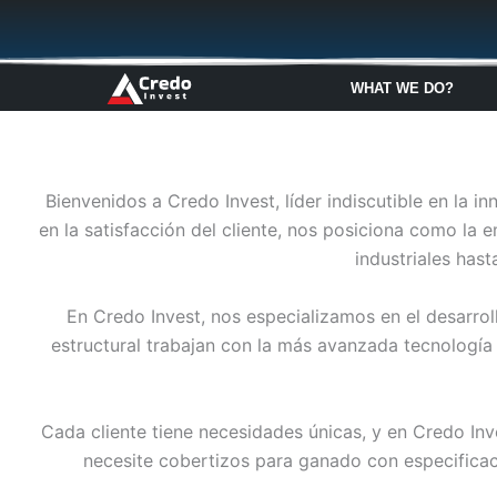
Skip
to
content
WHAT WE DO?
Bienvenidos a Credo Invest, líder indiscutible en la 
en la satisfacción del cliente, nos posiciona como la
industriales has
En Credo Invest, nos especializamos en el desarroll
estructural trabajan con la más avanzada tecnología
Cada cliente tiene necesidades únicas, y en Credo Inv
necesite cobertizos para ganado con especificac