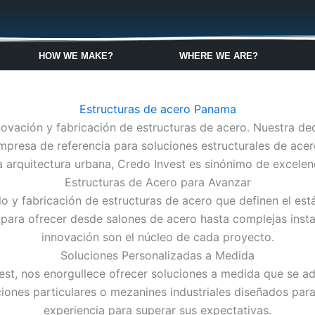
🇬🇧
🇵🇱
🇩🇪
🇩🇰
🇳🇴
HOW WE MAKE?
WHERE WE ARE?
Estructuras de acero Panama
innovación y fabricación de estructuras de acero. Nuestra de
 empresa de referencia para soluciones estructurales de ace
ta arquitectura urbana, Credo Invest es sinónimo de excelenc
Estructuras de Acero para Avanzar
o y fabricación de estructuras de acero que definen el est
 para ofrecer desde salones de acero hasta complejas insta
innovación son el núcleo de cada proyecto.
Soluciones Personalizadas a Medida
est, nos enorgullece ofrecer soluciones a medida que se a
iones particulares o mezanines industriales diseñados para
experiencia para superar sus expectativas.