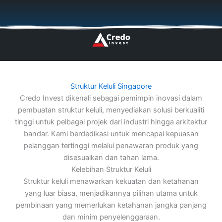
Skip
🇬🇧
🇵🇱
🇩🇪
🇩🇰
🇳🇴
to
content
Struktur Keluli Singapore
Credo Invest dikenali sebagai pemimpin inovasi dalam
pembuatan struktur keluli, menyediakan solusi berkualiti
tinggi untuk pelbagai projek dari industri hingga arkitektur
bandar. Kami berdedikasi untuk mencapai kepuasan
pelanggan tertinggi melalui penawaran produk yang
disesuaikan dan tahan lama.
Kelebihan Struktur Keluli
Struktur keluli menawarkan kekuatan dan ketahanan
yang luar biasa, menjadikannya pilihan utama untuk
pembinaan yang memerlukan ketahanan jangka panjang
dan minim penyelenggaraan.