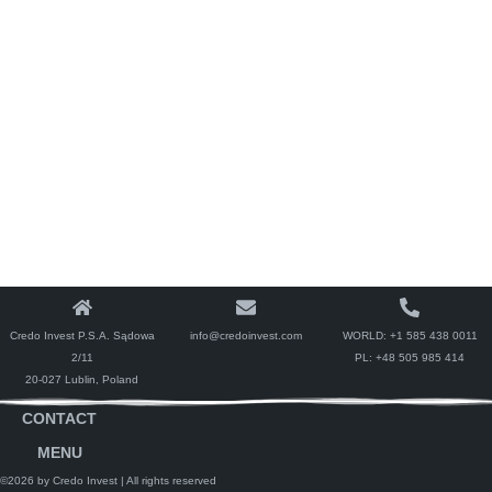
Credo Invest P.S.A. Sądowa
info@credoinvest.com
WORLD:
+1 585 438 0011
2/11
PL:
+48 505 985 414
20-027 Lublin, Poland
CONTACT
MENU
©2026 by Credo Invest
| All rights reserved