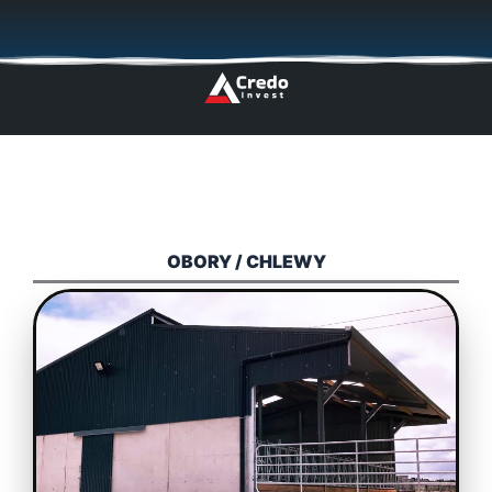
Przejdź
🇬🇧
🇵🇱
🇩🇪
🇩🇰
🇳🇴
do
treści
OBORY / CHLEWY