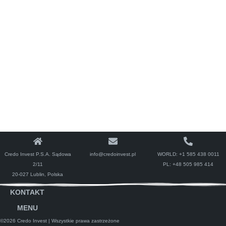
Credo Invest P.S.A. Sądowa
info@credoinvest.pl
WORLD:
+1 585 438 0011
2/11
PL:
+48 505 985 414
20-027 Lublin, Polska
KONTAKT
MENU
©2026 Credo Invest
| Wszystkie prawa zastrzeżone