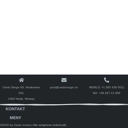
Credo Norge AS, Hosleveien
post@credonorge.no
WORLD:
+1 585 438 0011
150,
NO:
+48 467 41 959
1362 Hosle, Norway
KONTAKT
MENY
©2026 by Credo Invest
| Alle rettigheter forbeholdt