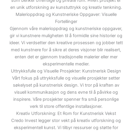
som beriker offentlige og private rom. Hvert prosjekt er
en unik utforskning av kunstuttrykk og kreativ tenkning.
Malerioppdrag og Kunstneriske Oppgaver: Visuelle
Fortellinger
Gjennom våre malerioppdrag og kunstneriske oppgaver,
gir vi kunstnere muligheten til å formidle sine historier og
ideer. Vi verdsetter den kreative prosessen og jobber tett
med kunstnere for å sikre at deres visjoner blir realisert,
enten det er gjennom tradisjonelle malerier eller mer
eksperimentelle medier.
Uttrykksfulle og Visuelle Prosjekter: Kunstnerisk Design
Vårt fokus på uttrykksfulle og visuelle prosjekter setter
søkelyset på kunstnerisk design. Vi tror på kraften av
visuell kommunikasjon og dens evne til å påvirke og
inspirere. Våre prosjekter spenner fra små personlige
verk til store offentlige installasjoner.
Kreativ Utforskning: Et Rom for Kunstnerisk Vekst
Credo Invest legger stor vekt på kreativ utforskning og
eksperimentell kunst. Vi tilbyr ressurser og støtte for