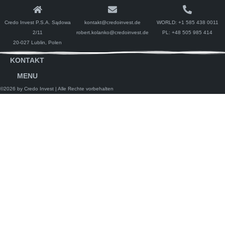
Credo Invest P.S.A. Sądowa
kontakt@credoinvest.de
WORLD:
+1 585 438 0011
2/11
robert.kolanko@credoinvest.de
PL:
+48 505 985 414
20-027 Lublin, Polen
KONTAKT
MENU
©2026 by Credo Invest
| Alle Rechte vorbehalten